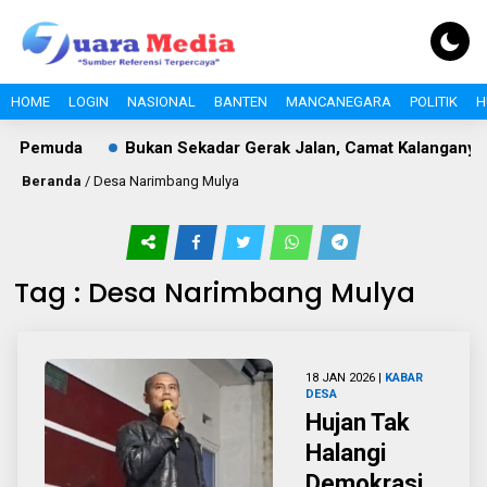
HOME
LOGIN
NASIONAL
BANTEN
MANCANEGARA
POLITIK
H
gi Pemuda
Bukan Sekadar Gerak Jalan, Camat Kalanganyar
Beranda
/
Desa Narimbang Mulya
Tag : Desa Narimbang Mulya
18 JAN 2026 |
KABAR
DESA
Hujan Tak
Halangi
Demokrasi,