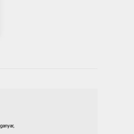
Populer
21 JUL 2026
01.
Anggota DPRD Banten
Soroti Dugaan
ganyar,
Kejanggalan Kasus
Pengeroyokan Baehaki,