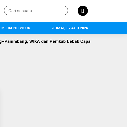
 MEDIA NETWORK
JUMAT, 07 AGU 2026
Panimbang, WIKA dan Pemkab Lebak Capai Titik Temu
DLH