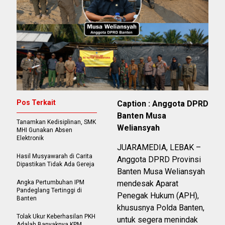
Pos Terkait
Caption : Anggota DPRD
Banten Musa
Tanamkan Kedisiplinan, SMK
Weliansyah
MHI Gunakan Absen
Elektronik
JUARAMEDIA, LEBAK –
Hasil Musyawarah di Carita
Anggota DPRD Provinsi
Dipastikan Tidak Ada Gereja
Banten Musa Weliansyah
Angka Pertumbuhan IPM
mendesak Aparat
Pandeglang Tertinggi di
Penegak Hukum (APH),
Banten
khususnya Polda Banten,
Tolak Ukur Keberhasilan PKH
untuk segera menindak
Adalah Banyaknya KPM