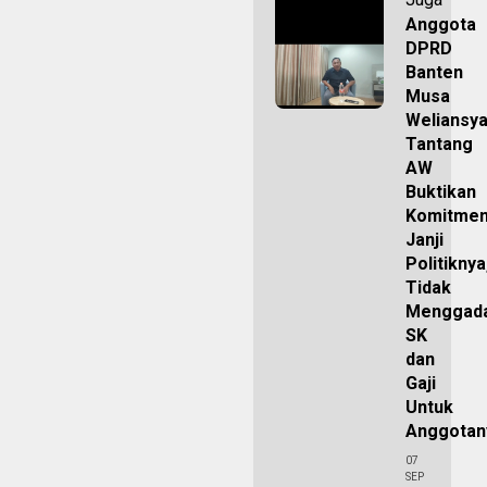
Anggota
DPRD
Banten
Musa
Weliansy
Tantang
AW
Buktikan
Komitme
Janji
Politiknya
Tidak
Menggada
SK
dan
Gaji
Untuk
Anggota
07
SEP