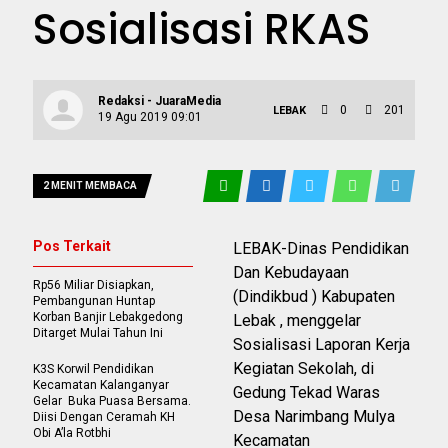
Sosialisasi RKAS
Redaksi - JuaraMedia
0
201
LEBAK
19 Agu 2019 09:01
2 MENIT MEMBACA
Pos Terkait
LEBAK-Dinas Pendidikan
Dan Kebudayaan
Rp56 Miliar Disiapkan,
(Dindikbud ) Kabupaten
Pembangunan Huntap
Korban Banjir Lebakgedong
Lebak , menggelar
Ditarget Mulai Tahun Ini
Sosialisasi Laporan Kerja
Kegiatan Sekolah, di
K3S Korwil Pendidikan
Kecamatan Kalanganyar
Gedung Tekad Waras
Gelar Buka Puasa Bersama.
Desa Narimbang Mulya
Diisi Dengan Ceramah KH
Obi A’la Rotbhi
Kecamatan