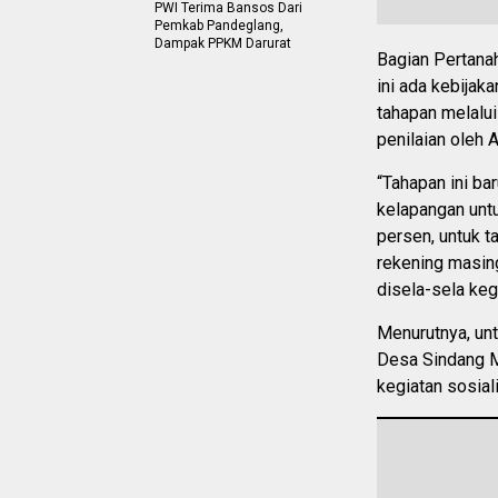
PWI Terima Bansos Dari
Pemkab Pandeglang,
Dampak PPKM Darurat
Bagian Pertan
ini ada kebijak
tahapan melalui
penilaian oleh 
“Tahapan ini bar
kelapangan untu
persen, untuk 
rekening masing
disela-sela keg
Menurutnya, un
Desa Sindang M
kegiatan sosial