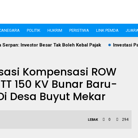
CANEGARA
POLITIK
HUKRIM
PERISTIWA
LINK PEMDA
JUARA
sar Tak Boleh Kebal Pajak
Investasi Pandeglang Tembus Rp
lisasi Kompensasi ROW
T 150 KV Bunar Baru-
Di Desa Buyut Mekar
0
294
LEBAK