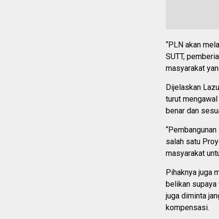
“PLN akan mela
SUTT, pemberian
masyarakat yang
Dijelaskan Laz
turut mengawal
benar dan sesu
“Pembangunan S
salah satu Pro
masyarakat unt
Pihaknya juga 
belikan supaya 
juga diminta j
kompensasi.