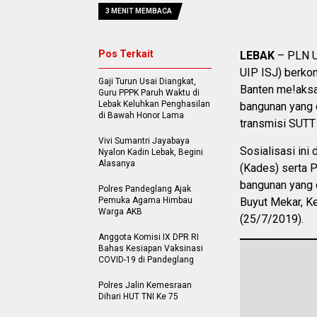
3 MENIT MEMBACA
Pos Terkait
LEBAK
– PLN U
UIP ISJ) berkon
Gaji Turun Usai Diangkat,
Banten me!aksa
Guru PPPK Paruh Waktu di
Lebak Keluhkan Penghasilan
bangunan yang d
di Bawah Honor Lama
transmisi SUTT
Vivi Sumantri Jayabaya
Sosialisasi ini
Nyalon Kadin Lebak, Begini
Alasanya
(Kades) serta 
bangunan yang 
Polres Pandeglang Ajak
Pemuka Agama Himbau
Buyut Mekar, K
Warga AKB
(25/7/2019).
Anggota Komisi IX DPR RI
Bahas Kesiapan Vaksinasi
COVID-19 di Pandeglang
Polres Jalin Kemesraan
Dihari HUT TNI Ke 75