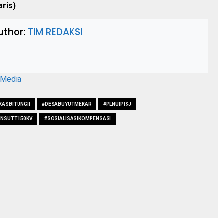
aris)
uthor:
TIM REDAKSI
aMedia
ASBITUNGII
#DESABUYUTMEKAR
#PLNUIPISJ
NSUTT150KV
#SOSIALISASIKOMPENSASI