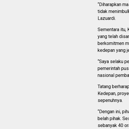
“Diharapkan ma
tidak menimbul
Lazuardi.
Sementara itu,
yang telah dis
berkomitmen me
kedepan yang je
“Saya selaku p
pemerintah pusa
nasional pemba
Tatang berhara
Kedepan, proye
sepenuhnya.
“Dengan ini, p
belah pihak. S
sebanyak 40 or