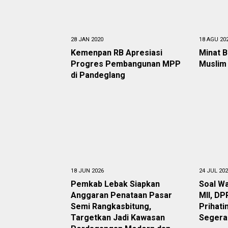
28 JAN 2020
18 AGU 20
Kemenpan RB Apresiasi
Minat B
Progres Pembangunan MPP
Muslim 
di Pandeglang
18 JUN 2026
24 JUL 20
Pemkab Lebak Siapkan
Soal W
Anggaran Penataan Pasar
MII, D
Semi Rangkasbitung,
Prihati
Targetkan Jadi Kawasan
Segera