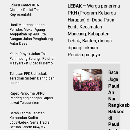
Lokasi Kantor KUA
LEBAK
– Warga penerima
Cibadak Dinilai Tak
PKH (Program Keluarga
Representatif.
Harapan) di Desa Pasir
‎Hasil Musrenbangdes,
Eurih, Kecamatan
Pemdes Mekar Agung
Muncang, Kabupaten
Anggarkan Rp 490 juta
Bangun Jalan Penghubung
Lebak, Banten, diduga
Antar Desa
dipungli oknum
Kritisi Proyek Jalan Tol
Pendampingnya.
Panimbang-Serang , Puluhan
Masyarakat Cibadak Demo
Baca
Tahapan PPDB di Lebak
Terapkan Sistem Daring dan
Juga
Luring
Paud
An
Rapat Paripurna DPRD
Pandeglang dengan Bupati
Nur
Lewat Teleconfren
Rangkasb
Baksos
Serah Terima Jabatan
di
Komandan Kodim
0603/Lebak, Serta Tradisi
Paud
Satuan Korem 064/MY