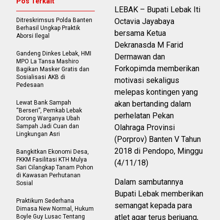
Pos Terkait
LEBAK – Bupati Lebak Iti
Ditreskrimsus Polda Banten
Octavia Jayabaya
Berhasil Ungkap Praktik
bersama Ketua
Aborsi Ilegal
Dekranasda M Farid
Gandeng Dinkes Lebak, HMI
Dermawan dan
MPO La Tansa Mashiro
Forkopimda memberikan
Bagikan Masker Gratis dan
Sosialisasi AKB di
motivasi sekaligus
Pedesaan
melepas kontingen yang
Lewat Bank Sampah
akan bertanding dalam
“Berseri”, Pemkab Lebak
perhelatan Pekan
Dorong Warganya Ubah
Sampah Jadi Cuan dan
Olahraga Provinsi
Lingkungan Asri
(Porprov) Banten V Tahun
2018 di Pendopo, Minggu
Bangkitkan Ekonomi Desa,
FKKM Fasilitasi KTH Mulya
(4/11/18)
Sari Cilangkap Tanam Pohon
di Kawasan Perhutanan
Dalam sambutannya
Sosial
Bupati Lebak memberikan
Praktikum Sederhana
semangat kepada para
Dimasa New Normal, Hukum
atlet agar terus berjuang,
Boyle Guy Lusac Tentang