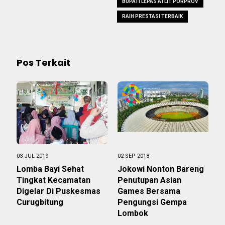
BUPATI LEPAS ATLIT PORPROV
RAIH PRESTASI TERBAIK
Pos Terkait
03 JUL 2019
02 SEP 2018
Lomba Bayi Sehat
Jokowi Nonton Bareng
Tingkat Kecamatan
Penutupan Asian
Digelar Di Puskesmas
Games Bersama
Curugbitung
Pengungsi Gempa
Lombok