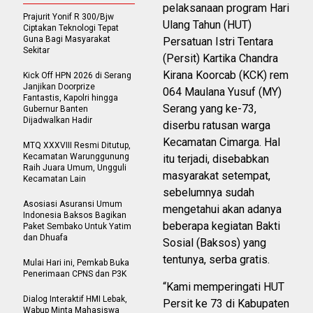
pelaksanaan program Hari
Prajurit Yonif R 300/Bjw
Ulang Tahun (HUT)
Ciptakan Teknologi Tepat
Guna Bagi Masyarakat
Persatuan Istri Tentara
Sekitar
(Persit) Kartika Chandra
Kirana Koorcab (KCK) rem
Kick Off HPN 2026 di Serang
Janjikan Doorprize
064 Maulana Yusuf (MY)
Fantastis, Kapolri hingga
Serang yang ke-73,
Gubernur Banten
Dijadwalkan Hadir
diserbu ratusan warga
Kecamatan Cimarga. Hal
MTQ XXXVIII Resmi Ditutup,
Kecamatan Warunggunung
itu terjadi, disebabkan
Raih Juara Umum, Ungguli
masyarakat setempat,
Kecamatan Lain
sebelumnya sudah
Asosiasi Asuransi Umum
mengetahui akan adanya
Indonesia Baksos Bagikan
beberapa kegiatan Bakti
Paket Sembako Untuk Yatim
dan Dhuafa
Sosial (Baksos) yang
tentunya, serba gratis.
Mulai Hari ini, Pemkab Buka
Penerimaan CPNS dan P3K
“Kami memperingati HUT
Dialog Interaktif HMI Lebak,
Persit ke 73 di Kabupaten
Wabup Minta Mahasiswa