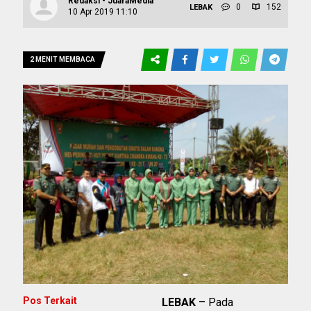
Redaksi - JuaraMedia
0
152
LEBAK
10 Apr 2019 11:10
2 MENIT MEMBACA
Pos Terkait
LEBAK
– Pada