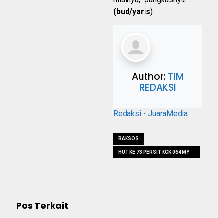
(bud/yaris
)
Author:
TIM
REDAKSI
Redaksi - JuaraMedia
BAKSOS
HUT KE 73 PERSIT KCK 064 MY
SERANG
Pos Terkait