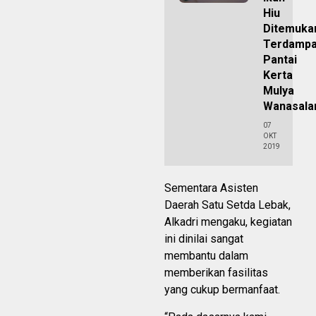
Hiu
Ditemuka
Terdampa
Pantai
Kerta
Mulya
Wanasal
07
OKT
2019
Sementara Asisten
Daerah Satu Setda Lebak,
Alkadri mengaku, kegiatan
ini dinilai sangat
membantu dalam
memberikan fasilitas
yang cukup bermanfaat.