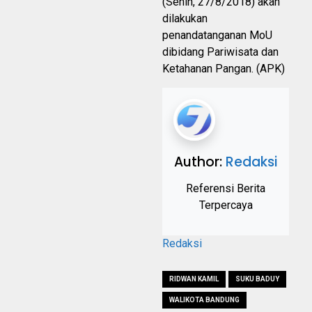
(Senin, 27/8/2018) akan
dilakukan
penandatanganan MoU
dibidang Pariwisata dan
Ketahanan Pangan. (APK)
Author:
Redaksi
Referensi Berita
Terpercaya
Redaksi
RIDWAN KAMIL
SUKU BADUY
WALIKOTA BANDUNG