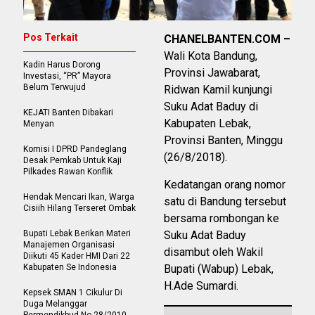
Pos Terkait
CHANELBANTEN.COM –
Wali Kota Bandung,
Kadin Harus Dorong
Provinsi Jawabarat,
Investasi, “PR” Mayora
Belum Terwujud
Ridwan Kamil kunjungi
Suku Adat Baduy di
KEJATI Banten Dibakari
Kabupaten Lebak,
Menyan
Provinsi Banten, Minggu
Komisi I DPRD Pandeglang
(26/8/2018).
Desak Pemkab Untuk Kaji
Pilkades Rawan Konflik
Kedatangan orang nomor
Hendak Mencari Ikan, Warga
satu di Bandung tersebut
Cisiih Hilang Terseret Ombak
bersama rombongan ke
Bupati Lebak Berikan Materi
Suku Adat Baduy
Manajemen Organisasi
disambut oleh Wakil
Diikuti 45 Kader HMI Dari 22
Kabupaten Se Indonesia
Bupati (Wabup) Lebak,
H.Ade Sumardi.
Kepsek SMAN 1 Cikulur Di
Duga Melanggar
Permendikbud No 28/2010.