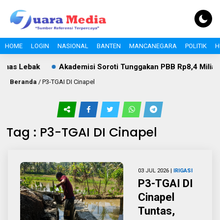
HOME
LOGIN
NASIONAL
BANTEN
MANCANEGARA
POLITIK
H
has Lebak
Akademisi Soroti Tunggakan PBB Rp8,4 Miliar PT
Beranda
/
P3-TGAI DI Cinapel
Tag : P3-TGAI DI Cinapel
03 JUL 2026 |
IRIGASI
P3-TGAI DI
Cinapel
Tuntas,