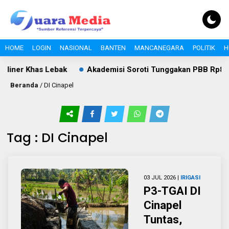
HOME
LOGIN
NASIONAL
BANTEN
MANCANEGARA
POLITIK
H
liner Khas Lebak
Akademisi Soroti Tunggakan PBB Rp8,4 Mi
Beranda
/
DI Cinapel
Tag : DI Cinapel
03 JUL 2026 |
IRIGASI
P3-TGAI DI
Cinapel
Tuntas,