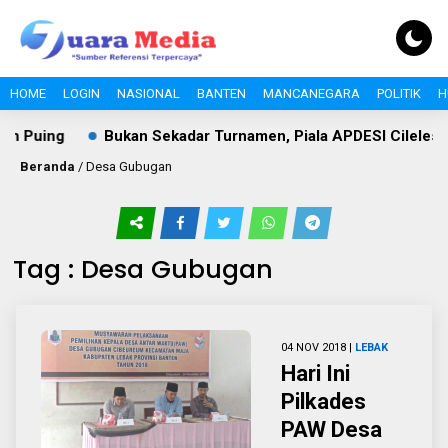
HOME
LOGIN
NASIONAL
BANTEN
MANCANEGARA
POLITIK
H
n Puing
Bukan Sekadar Turnamen, Piala APDESI Cileles 
Beranda
/
Desa Gubugan
Tag : Desa Gubugan
04 NOV 2018 |
LEBAK
Hari Ini
Pilkades
PAW Desa