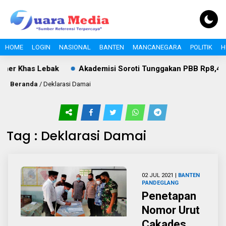
HOME
LOGIN
NASIONAL
BANTEN
MANCANEGARA
POLITIK
H
ner Khas Lebak
Akademisi Soroti Tunggakan PBB Rp8,4 Mili
Beranda
/
Deklarasi Damai
Tag : Deklarasi Damai
02 JUL 2021 |
BANTEN
PANDEGLANG
Penetapan
Nomor Urut
Cakades