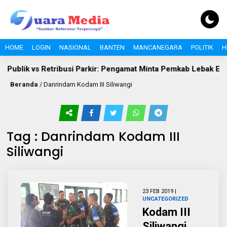
HOME
LOGIN
NASIONAL
BANTEN
MANCANEGARA
POLITIK
H
Publik vs Retribusi Parkir: Pengamat Minta Pemkab Lebak Evalua
Beranda
/
Danrindam Kodam III Siliwangi
Tag : Danrindam Kodam III
Siliwangi
23 FEB 2019 |
UNCATEGORIZED
Kodam III
Siliwangi