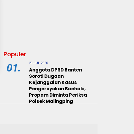
Populer
21 JUL 2026
01.
Anggota DPRD Banten
Soroti Dugaan
Kejanggalan Kasus
Pengeroyokan Baehaki,
Propam Diminta Periksa
Polsek Malingping
20 JUL 2026
02.
Nama Dikaitkan dengan
Dugaan Penculikan Aktivis,
Ketua DPRD Lebak