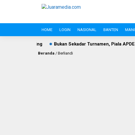
HOME
LOGIN
NASIONAL
BANTEN
MAN
akan dan Puing
Bukan Sekadar Turnamen, Piala APDESI Ci
Beranda
/
Berliandi