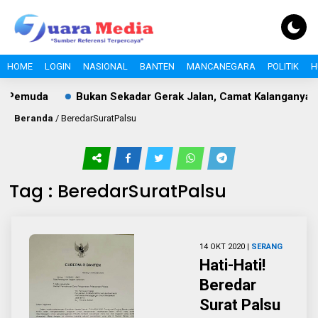
HOME
LOGIN
NASIONAL
BANTEN
MANCANEGARA
POLITIK
H
i Pemuda
Bukan Sekadar Gerak Jalan, Camat Kalanganyar 
Beranda
/
BeredarSuratPalsu
Tag : BeredarSuratPalsu
14 OKT 2020 |
SERANG
Hati-Hati!
Beredar
Surat Palsu