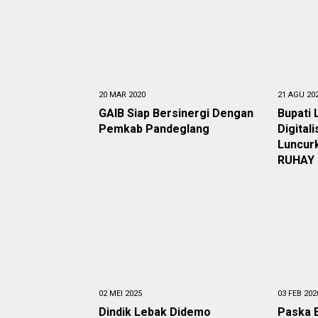
20 MAR 2020
21 AGU 20
GAIB Siap Bersinergi Dengan
Bupati
Pemkab Pandeglang
Digital
Luncur
RUHAY 
02 MEI 2025
03 FEB 202
Dindik Lebak Didemo
Paska 