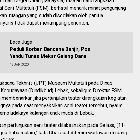
si dan Negeri Jiran (Malaysia) disalah satu rangkaian
al Seni Multatuli (FSM), berhasil menarik minat pengunjung
an, ruangan yang sudah disediakan oleh panitia
 nyaris tidak dapat menampung penonton.
Baca Juga
Peduli Korban Bencana Banjir, Pos
Yandu Tunas Mekar Galang Dana
13 JAN 2020
laksana Tekhnis (UPT) Museum Multatuli pada Dinas
 Kebudayaan (Dindikbud) Lebak, sekaligus Direktur FSM
h membenarkan jika pertunjukan teater dirangkaian kegiatan
nya pada saat menyaksikan seni teater tersebut, nyaris
 membludaknya kalangan anak muda di Lebak.
an pertunjukan seni teater dilaksanakan pada Selasa, (11-
gga Rabu malam,” kata Ubai saat ditemui wartawan di ruang