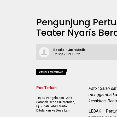
Pengunjung Pertun
Teater Nyaris Berd
Redaksi - JuaraMedia
12 Sep 2019 10:22
2 MENIT MEMBACA
Pos Terkait
Foto : Salah sa
menggambarkan 
Tinjau Pengelolaan Bank
kesakitan, Rab
Sampah Desa Sukarendah,
Pj Bupati Lebak Minta
Ditularkan ke Desa Lain
LEBAK – Pertunj