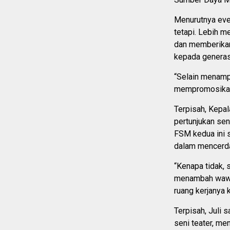
Menurutnya even
tetapi. Lebih m
dan memberikan
kepada generas
“Selain menampi
mempromosikan 
Terpisah, Kepa
pertunjukan sen
FSM kedua ini 
dalam mencerdas
“Kenapa tidak, 
menambah wawas
ruang kerjanya
Terpisah, Juli 
seni teater, me