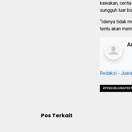
kawakan, cerita
sungguh luar bi
“Idenya tidak m
tentu akan memu
A
Redaksi - Juar
#PENGUNJUNGPERTU
Pos Terkait