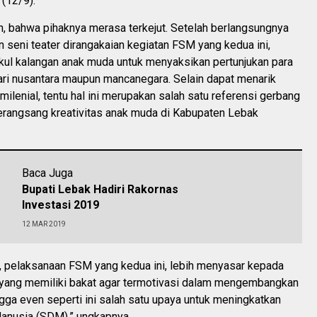
 (12/9).
n, bahwa pihaknya merasa terkejut. Setelah berlangsungnya
n seni teater dirangakaian kegiatan FSM yang kedua ini,
l kalangan anak muda untuk menyaksikan pertunjukan para
ari nusantara maupun mancanegara. Selain dapat menarik
milenial, tentu hal ini merupakan salah satu referensi gerbang
rangsang kreativitas anak muda di Kabupaten Lebak
Baca Juga
Bupati Lebak Hadiri Rakornas
Investasi 2019
12 MAR 2019
u, pelaksanaan FSM yang kedua ini, lebih menyasar kepada
yang memiliki bakat agar termotivasi dalam mengembangkan
gga even seperti ini salah satu upaya untuk meningkatkan
nusia (SDM),” ungkapnya.