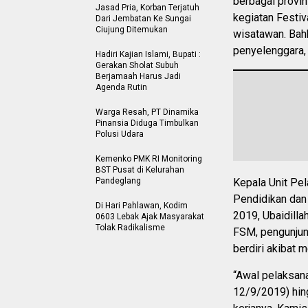
berbagai provin
Jasad Pria, Korban Terjatuh
kegiatan Festiv
Dari Jembatan Ke Sungai
Ciujung Ditemukan
wisatawan. Bahk
penyelenggara,
Hadiri Kajian Islami, Bupati :
Gerakan Sholat Subuh
Berjamaah Harus Jadi
Agenda Rutin
Warga Resah, PT Dinamika
Pinansia Diduga Timbulkan
Polusi Udara
Kemenko PMK RI Monitoring
BST Pusat di Kelurahan
Pandeglang
Kepala Unit Pe
Pendidikan dan
Di Hari Pahlawan, Kodim
2019, Ubaidilla
0603 Lebak Ajak Masyarakat
Tolak Radikalisme
FSM, pengunjung
berdiri akibat
“Awal pelaksana
12/9/2019) hin