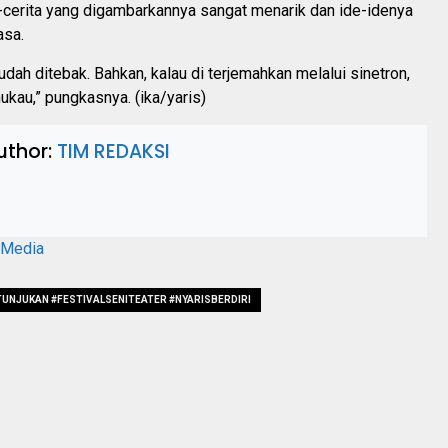
-cerita yang digambarkannya sangat menarik dan ide-idenya
asa.
udah ditebak. Bahkan, kalau di terjemahkan melalui sinetron,
kau,” pungkasnya. (ika/yaris)
uthor:
TIM REDAKSI
aMedia
NJUKAN #FESTIVALSENITEATER #NYARISBERDIRI