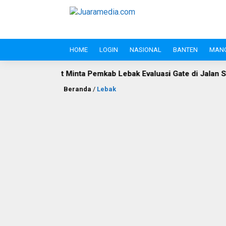
HOME
LOGIN
NASIONAL
BANTEN
MAN
inta Pemkab Lebak Evaluasi Gate di Jalan S.A. Tirtayasa
P
Beranda
/
Lebak