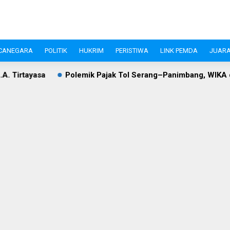
CANEGARA
POLITIK
HUKRIM
PERISTIWA
LINK PEMDA
JUARA
olemik Pajak Tol Serang–Panimbang, WIKA dan Pemkab Lebak C