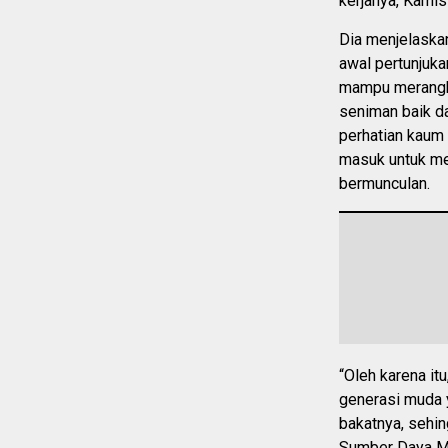
kerjanya, Kamis
Dia menjelaska
awal pertunjuka
mampu merangku
seniman baik d
perhatian kaum 
masuk untuk me
bermunculan.
“Oleh karena it
generasi muda 
bakatnya, sehin
Sumber Daya Ma