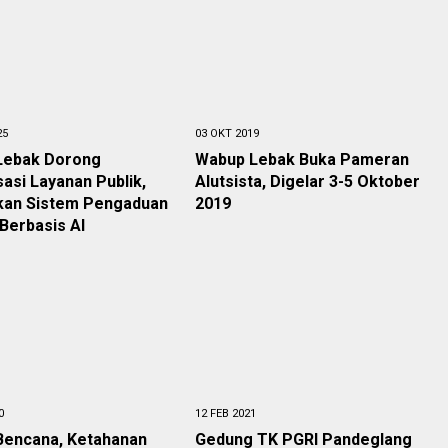
25
03 OKT 2019
 Lebak Dorong
Wabup Lebak Buka Pameran
isasi Layanan Publik,
Alutsista, Digelar 3-5 Oktober
kan Sistem Pengaduan
2019
Berbasis AI
0
12 FEB 2021
Bencana, Ketahanan
Gedung TK PGRI Pandeglang