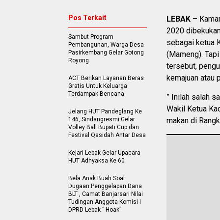
Pos Terkait
LEBAK
– Kamar 
2020 dibekukan
Sambut Program
sebagai ketua K
Pembangunan, Warga Desa
Pasirkembang Gelar Gotong
(Mameng). Tap
Royong
tersebut, pengu
kemajuan atau 
ACT Berikan Layanan Beras
Gratis Untuk Keluarga
Terdampak Bencana
” Inilah salah 
Wakil Ketua Ka
Jelang HUT Pandeglang Ke
146, Sindangresmi Gelar
makan di Rangka
Volley Ball Bupati Cup dan
Festival Qasidah Antar Desa
Kejari Lebak Gelar Upacara
HUT Adhyaksa Ke 60
Bela Anak Buah Soal
Dugaan Penggelapan Dana
BLT , Camat Banjarsari Nilai
Tudingan Anggota Komisi I
DPRD Lebak ” Hoak”