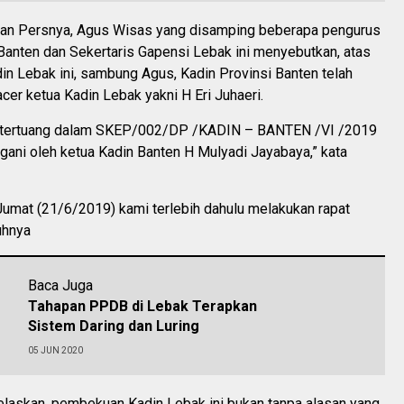
an Persnya, Agus Wisas yang disamping beberapa pengurus
Banten dan Sekertaris Gapensi Lebak ini menyebutkan, atas
n Lebak ini, sambung Agus, Kadin Provinsi Banten telah
cer ketua Kadin Lebak yakni H Eri Juhaeri.
 tertuang dalam SKEP/002/DP /KADIN – BANTEN /VI /2019
gani oleh ketua Kadin Banten H Mulyadi Jayabaya,” kata
Jumat (21/6/2019) kami terlebih dahulu melakukan rapat
uhnya
Baca Juga
Tahapan PPDB di Lebak Terapkan
Sistem Daring dan Luring
05 JUN 2020
elaskan, pembekuan Kadin Lebak ini bukan tanpa alasan yang