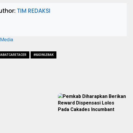
uthor:
TIM REDAKSI
aMedia
JABATCARETACER
#KADINLEBAK