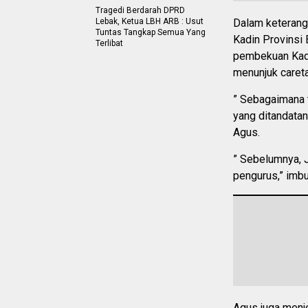
Tragedi Berdarah DPRD
Lebak, Ketua LBH ARB : Usut
Dalam keterang
Tuntas Tangkap Semua Yang
Kadin Provinsi 
Terlibat
pembekuan Kadi
menunjuk careta
” Sebagaimana
yang ditandatan
Agus.
” Sebelumnya, 
pengurus,” imb
Agus juga menj