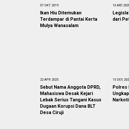
07 OKT 2019
16 MEI 202
Ikan Hiu Ditemukan
Legisla
Terdampar di Pantai Kerta
dari Pe
Mulya Wanasalam
22 APR 2025
15 DES 20
Sebut Nama Anggota DPRD,
Polres 
Mahasiswa Desak Kejari
Ungkap
Lebak Serius Tangani Kasus
Narkot
Dugaan Korupsi Dana BLT
Desa Ciruji