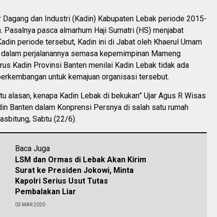
Dagang dan Industri (Kadin) Kabupaten Lebak periode 2015-
. Pasalnya pasca almarhum Haji Sumatri (HS) menjabat
adin periode tersebut, Kadin ini di Jabat oleh Khaerul Umam
i dalam perjalanannya semasa kepemimpinan Mameng
rus Kadin Provinsi Banten menilai Kadin Lebak tidak ada
perkembangan untuk kemajuan organisasi tersebut.
satu alasan, kenapa Kadin Lebak di bekukan” Ujar Agus R Wisas
din Banten dalam Konprensi Persnya di salah satu rumah
sbitung, Sabtu (22/6).
Baca Juga
LSM dan Ormas di Lebak Akan Kirim
Surat ke Presiden Jokowi, Minta
Kapolri Serius Usut Tutas
Pembalakan Liar
03 MAR 2020