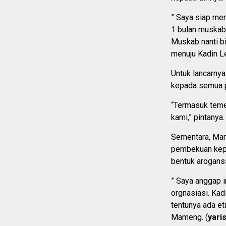
” Saya siap men
1 bulan muskab
Muskab nanti b
menuju Kadin Le
Untuk lancarnya
kepada semua p
“Termasuk teme
kami,” pintanya.
Sementara, Ma
pembekuan kepe
bentuk arogansi
” Saya anggap i
orgnasiasi. Kad
tentunya ada et
Mameng. (
yari