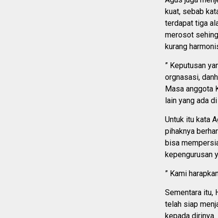
kuat, sebab kat
terdapat tiga a
merosot sehing
kurang harmoni
” Keputusan yan
orgnasasi, danh
Masa anggota K
lain yang ada di
Untuk itu kata 
pihaknya berha
bisa mempersia
kepengurusan y
” Kami harapkan
Sementara itu, 
telah siap men
kepada dirinya.