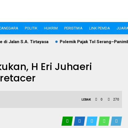
CANEGARA
POLITIK
HUKRIM
PERISTIWA
LINK PEMDA
JUARA
ayasa
Polemik Pajak Tol Serang–Panimbang, WIKA dan Pem
ukan, H Eri Juhaeri
retacer
0
270
LEBAK