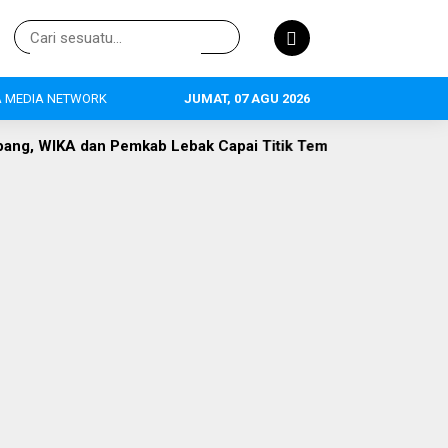
 MEDIA NETWORK
JUMAT, 07 AGU 2026
kab Lebak Capai Titik Temu
DLH Lebak Dorong Perluasan 