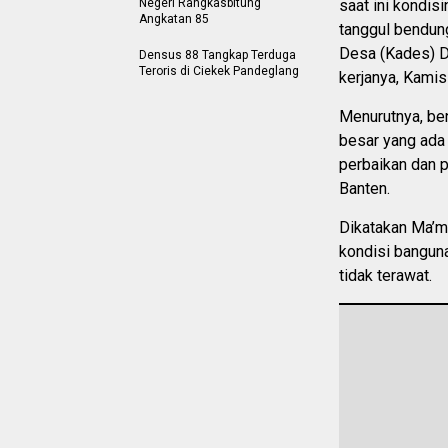
Negeri Rangkasbitung
saat ini kondis
Angkatan 85
tanggul bendun
Desa (Kades) D
Densus 88 Tangkap Terduga
Teroris di Ciekek Pandeglang
kerjanya, Kamis
Menurutnya, ben
besar yang ada
perbaikan dan p
Banten.
Dikatakan Ma’mu
kondisi banguna
tidak terawat.