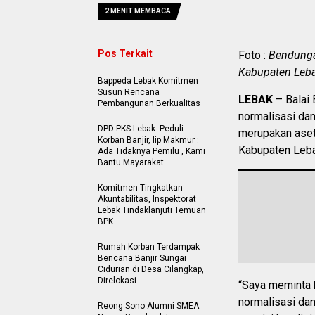
2 MENIT MEMBACA
Pos Terkait
Foto :
Bendungan
Kabupaten Leba
Bappeda Lebak Komitmen
Susun Rencana
LEBAK
– Balai 
Pembangunan Berkualitas
normalisasi dan
DPD PKS Lebak Peduli
merupakan aset 
Korban Banjir, Iip Makmur :
Kabupaten Leba
Ada Tidaknya Pemilu , Kami
Bantu Mayarakat
Komitmen Tingkatkan
Akuntabilitas, Inspektorat
Lebak Tindaklanjuti Temuan
BPK
Rumah Korban Terdampak
Bencana Banjir Sungai
Cidurian di Desa Cilangkap,
Direlokasi
“Saya meminta 
normalisasi dan
Reong Sono Alumni SMEA