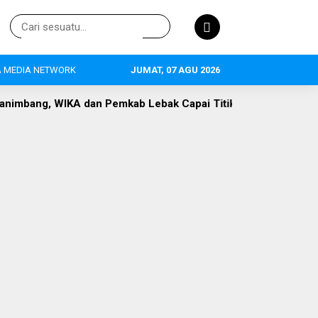
 MEDIA NETWORK
JUMAT, 07 AGU 2026
an Pemkab Lebak Capai Titik Temu
DLH Lebak Dorong Perl