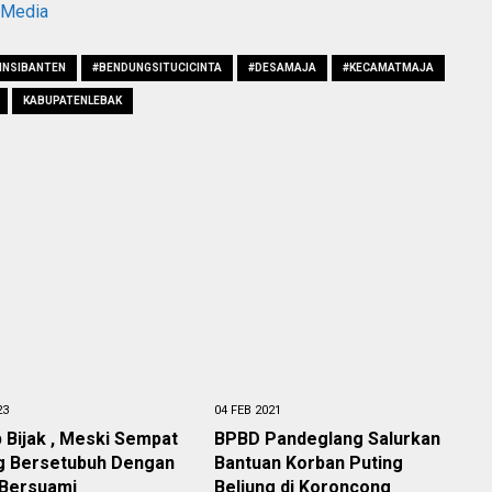
aMedia
INSIBANTEN
#BENDUNGSITUCICINTA
#DESAMAJA
#KECAMATMAJA
KABUPATENLEBAK
23
04 FEB 2021
 Bijak , Meski Sempat
BPBD Pandeglang Salurkan
ng Bersetubuh Dengan
Bantuan Korban Puting
 Bersuami
Beliung di Koroncong