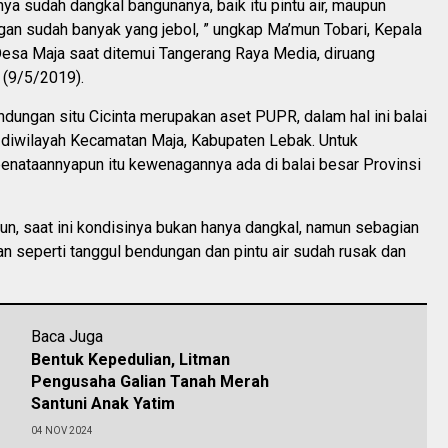
inya sudah dangkal bangunanya, baik itu pintu air, maupun
gan sudah banyak yang jebol, ” ungkap Ma’mun Tobari, Kepala
esa Maja saat ditemui Tangerang Raya Media, diruang
 (9/5/2019).
dungan situ Cicinta merupakan aset PUPR, dalam hal ini balai
 diwilayah Kecamatan Maja, Kabupaten Lebak. Untuk
enataannyapun itu kewenagannya ada di balai besar Provinsi
n, saat ini kondisinya bukan hanya dangkal, namun sebagian
n seperti tanggul bendungan dan pintu air sudah rusak dan
Baca Juga
Bentuk Kepedulian, Litman
Pengusaha Galian Tanah Merah
Santuni Anak Yatim
04 NOV 2024