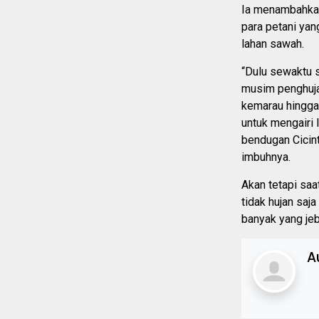
Ia menambahkan
para petani yan
lahan sawah.
“Dulu sewaktu s
musim penghuja
kemarau hingga 
untuk mengairi
bendugan Cicin
imbuhnya.
Akan tetapi saat
tidak hujan saj
banyak yang jebo
A