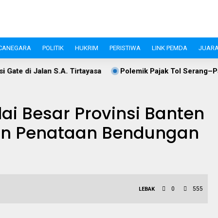
CANEGARA
POLITIK
HUKRIM
PERISTIWA
LINK PEMDA
JUARA
. Tirtayasa
Polemik Pajak Tol Serang–Panimbang, WIKA d
lai Besar Provinsi Banten
an Penataan Bendungan
0
555
LEBAK