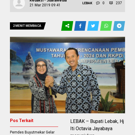
Redaksi - JuaraMedia
0
237
LEBAK
21 Mar 2019 09:41
2 MENIT MEMBACA
Pos Terkait
LEBAK – Bupati Lebak, Hj
Iti Octavia Jayabaya
Pemdes Buyutmekar Gelar