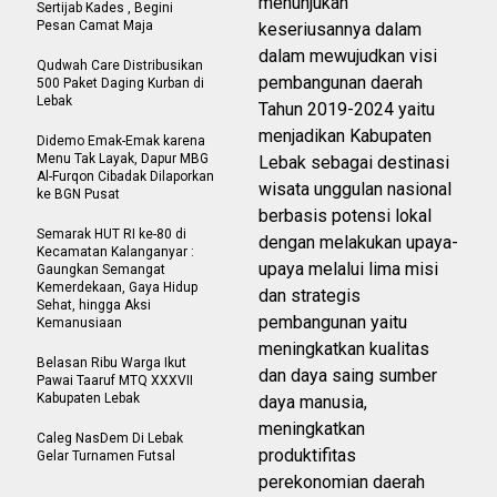
menunjukan
Sertijab Kades , Begini
Pesan Camat Maja
keseriusannya dalam
dalam mewujudkan visi
Qudwah Care Distribusikan
pembangunan daerah
500 Paket Daging Kurban di
Lebak
Tahun 2019-2024 yaitu
menjadikan Kabupaten
Didemo Emak-Emak karena
Menu Tak Layak, Dapur MBG
Lebak sebagai destinasi
Al-Furqon Cibadak Dilaporkan
wisata unggulan nasional
ke BGN Pusat
berbasis potensi lokal
Semarak HUT RI ke-80 di
dengan melakukan upaya-
Kecamatan Kalanganyar :
upaya melalui lima misi
Gaungkan Semangat
Kemerdekaan, Gaya Hidup
dan strategis
Sehat, hingga Aksi
pembangunan yaitu
Kemanusiaan
meningkatkan kualitas
Belasan Ribu Warga Ikut
dan daya saing sumber
Pawai Taaruf MTQ XXXVII
Kabupaten Lebak
daya manusia,
meningkatkan
Caleg NasDem Di Lebak
produktifitas
Gelar Turnamen Futsal
perekonomian daerah