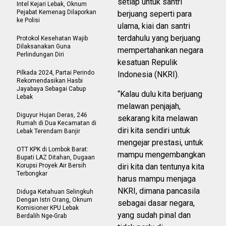
setiap untuk santri
Intel Kejari Lebak, Oknum
Pejabat Kemenag Dilaporkan
berjuang seperti para
ke Polisi
ulama, kiai dan santri
terdahulu yang berjuang
Protokol Kesehatan Wajib
Dilaksanakan Guna
mempertahankan negara
Perlindungan Diri
kesatuan Repulik
Pilkada 2024, Partai Perindo
Indonesia (NKRI).
Rekomendasikan Hasbi
Jayabaya Sebagai Cabup
“Kalau dulu kita berjuang
Lebak
melawan penjajah,
Diguyur Hujan Deras, 246
sekarang kita melawan
Rumah di Dua Kecamatan di
diri kita sendiri untuk
Lebak Terendam Banjir
mengejar prestasi, untuk
OTT KPK di Lombok Barat:
mampu mengembangkan
Bupati LAZ Ditahan, Dugaan
Korupsi Proyek Air Bersih
diri kita dan tentunya kita
Terbongkar
harus mampu menjaga
NKRI, dimana pancasila
Diduga Ketahuan Selingkuh
Dengan Istri Orang, Oknum
sebagai dasar negara,
Komisioner KPU Lebak
yang sudah pinal dan
Berdalih Nge-Grab