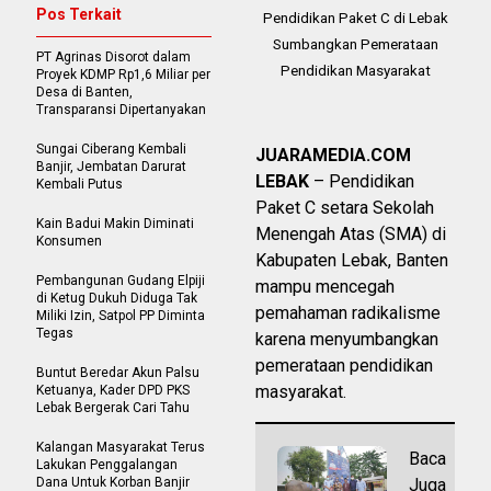
Pos Terkait
Pendidikan Paket C di Lebak
Sumbangkan Pemerataan
PT Agrinas Disorot dalam
Pendidikan Masyarakat
Proyek KDMP Rp1,6 Miliar per
Desa di Banten,
Transparansi Dipertanyakan
Sungai Ciberang Kembali
JUARAMEDIA.COM
Banjir, Jembatan Darurat
LEBAK
– Pendidikan
Kembali Putus
Paket C setara Sekolah
Kain Badui Makin Diminati
Menengah Atas (SMA) di
Konsumen
Kabupaten Lebak, Banten
Pembangunan Gudang Elpiji
mampu mencegah
di Ketug Dukuh Diduga Tak
pemahaman radikalisme
Miliki Izin, Satpol PP Diminta
Tegas
karena menyumbangkan
pemerataan pendidikan
Buntut Beredar Akun Palsu
masyarakat.
Ketuanya, Kader DPD PKS
Lebak Bergerak Cari Tahu
Kalangan Masyarakat Terus
Baca
Lakukan Penggalangan
Dana Untuk Korban Banjir
Juga