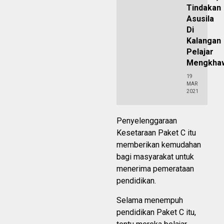
Tindakan
Asusila
Di
Kalangan
Pelajar
Mengkhaw
19
MAR
2021
Penyelenggaraan
Kesetaraan Paket C itu
memberikan kemudahan
bagi masyarakat untuk
menerima pemerataan
pendidikan.
Selama menempuh
pendidikan Paket C itu,