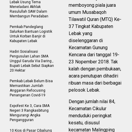
Lebak Usung Tema
memboyong piala juara
Meneladani Akhlak
Rasulullah SAW Dalam
umum Musabaqoh
Membangun Peradaban
Tilawatil Quran (MTQ) Ke-
37 Tingkat Kabupaten
Pemkab Pandeglang
Salurkan Bantuan Logistik
Lebak yang
Untuk Korban Banjir di
diselenggaran di
Kabupaten Lebak
Kecamatan Gunung
Hadiri Sosialisasi
Kencana dari tanggal 19-
Pengusulan Lahan SMA
Unggul Garuda Via Daring ,
23 Nopember 2018. Tak
Bupati Lebak Sebut Siapkan
kalah dengan pembukaan,
20 Hektar
acara penutupan dihadiri
Pemkab Lebak Belum Bisa
ribuan masa dari berbagai
Memastikan Jumlah
pelosok Lebak.
Anggaran Refocusing
Penanganan Covid-19
Dengan jumlah nilai 84,
Expofest Ke 3, Cara SMA
Kecamatan Cikulur
Negeri 3 Rangkasbitung
menduduki peringkat
Mengurangi Angka
Pengangguran
kesatu, disusul
kecamatan Malingping
10 Kios di Pasar Cibaliung